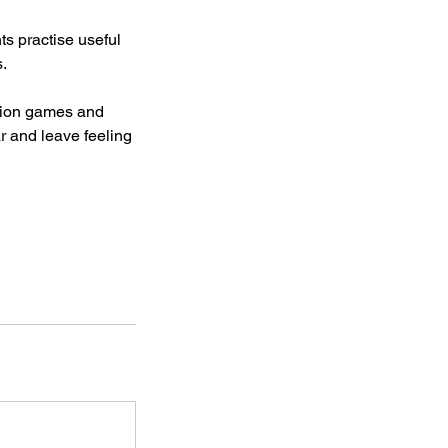
s practise useful
s.
ision games and
ar and leave feeling