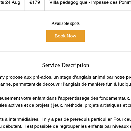
rts 24 Aug
S
€179
Villa pédagogique - Impasse des Pomm
t
a
r
Available spots
t
Book Now
s
2
4
A
Service Description
u
g
y propose aux pré-ados, un stage d'anglais animé par notre pr
ianne, permettant de découvrir l'anglais de manière fun & ludiqu
eusement votre enfant dans l'apprentissage des fondamentaux, n
s actives et de projets ( jeux, méthode, projets artistiques et cré
 à intermédiaires. Il n’y a pas de prérequis particulier. Pour ce
 débutant, il est possible de regrouper les enfants par niveaux e