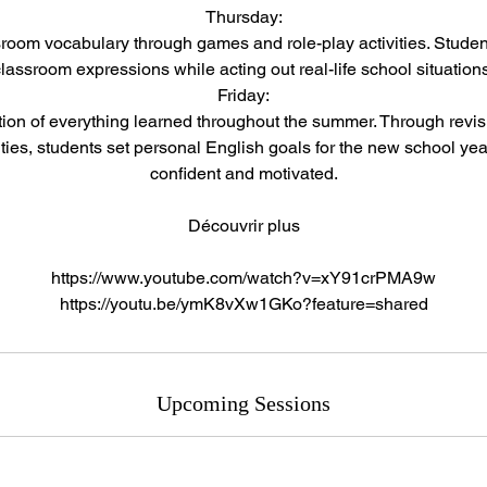
Thursday:
sroom vocabulary through games and role-play activities. Student
lassroom expressions while acting out real-life school situation
Friday:
ation of everything learned throughout the summer. Through rev
ities, students set personal English goals for the new school ye
confident and motivated.
Découvrir plus
https://www.youtube.com/watch?v=xY91crPMA9w
https://youtu.be/ymK8vXw1GKo?feature=shared
Upcoming Sessions