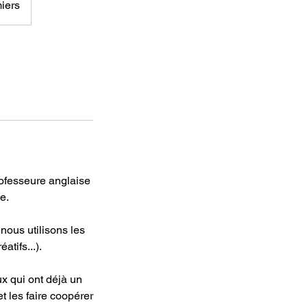
iers
ofesseure anglaise
e.
ous utilisons les
atifs...).
ux qui ont déjà un
t les faire coopérer