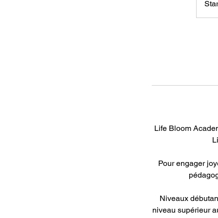
Sta
Life Bloom Academ
L
Pour engager joy
pédagogie
Niveaux débutants
niveau supérieur au