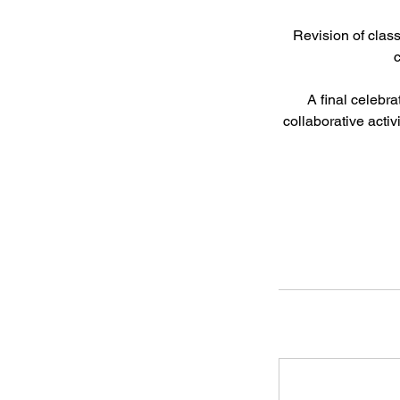
Revision of clas
c
A final celebr
collaborative activ