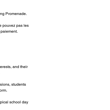
ping Promenade.
ne pouvez pas les
 paiement.
erests, and their
.
sions, students
form.
ypical school day