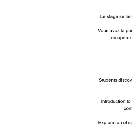
Le stage se ti
Vous avez la pos
récupérer
Students discove
Introduction t
comp
Exploration of s