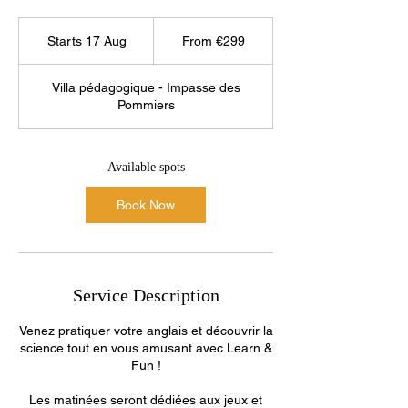
From
299
Starts 17 Aug
S
From €299
euros
t
a
Villa pédagogique - Impasse des
r
Pommiers
t
s
1
7
Available spots
A
u
Book Now
g
Service Description
Venez pratiquer votre anglais et découvrir la
science tout en vous amusant avec Learn &
Fun !
Les matinées seront dédiées aux jeux et